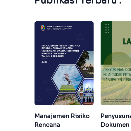
Publikasi Terbaru :
aya
Manajemen Risiko
Penyusun
asi dan
Rencana
Dokumen 