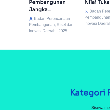
n...
Pembangunan
Nilai Tukar
Jangka...
ncanaan
Badan Per
Riset dan
Pembangunan,
Badan Perencanaan
 | 2025
Inovasi Daera
Pembangunan, Riset dan
Inovasi Daerah | 2025
Kategori 
Siseva mem