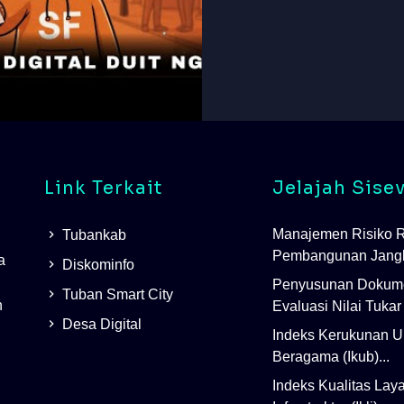
Link Terkait
Jelajah Sise
Manajemen Risiko 
Tubankab
Pembangunan Jangk
a
Diskominfo
Penyusunan Dokum
Tuban Smart City
h
Evaluasi Nilai Tukar 
Desa Digital
Indeks Kerukunan 
Beragama (Ikub)...
Indeks Kualitas Lay