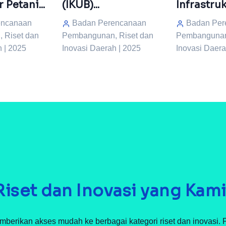
(IKUB)...
Infrastrukt
 Petani...
Badan Perencanaan
Badan Per
encanaan
Pembangunan, Riset dan
Pembangunan,
 Riset dan
Inovasi Daerah | 2025
Inovasi Daera
h | 2025
Riset dan Inovasi yang Kam
berikan akses mudah ke berbagai kategori riset dan inovasi. P