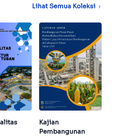
Lihat Semua Koleksi
Kajian
Kajian U
alitas
Pembangunan
Diversifi