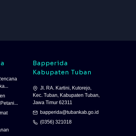
va
Bapperida
Kabupaten Tuban
Rencana
a...
Jl. RA. Kartini, Kutorejo,
Kec. Tuban, Kabupaten Tuban,
en
Jawa Timur 62311
Petani...
bapperida@tubankab.go.id
Umat
(0356) 321018
anan