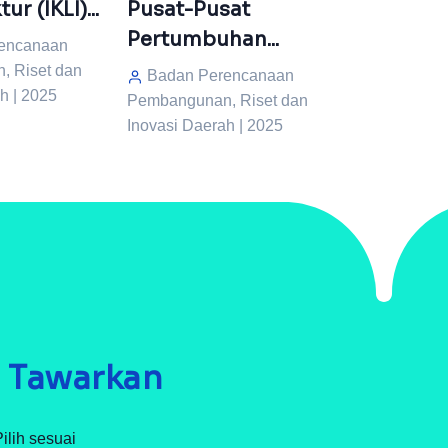
Pusat-Pusat
Peningkat
ur (IKLI)...
Pertumbuhan...
Badan Pe
encanaan
Pembangunan
 Riset dan
Badan Perencanaan
Inovasi Daer
h | 2025
Pembangunan, Riset dan
Inovasi Daerah | 2025
i Tawarkan
ilih sesuai